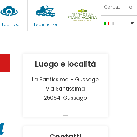
Search
for:
IT
irtual Tour
Esperienze
Luogo e località
La Santissima - Gussago
Via Santissima
25064, Gussago
a
Contatti