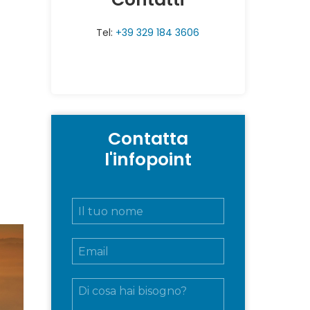
Tel:
+39 329 184 3606
Contatta
l'infopoint
N
o
m
E
e
m
e
a
c
M
i
o
e
l
g