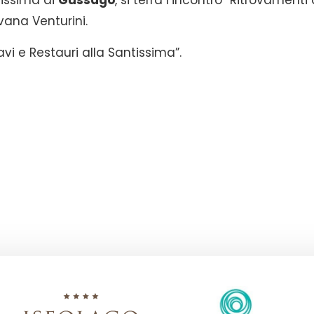
tissima di
Gussago
, si terrà l’incontro “Ritrovamenti 
vana Venturini.
avi e Restauri alla Santissima”.