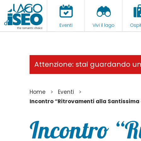
Eventi
Vivi il lago
Ospit
Attenzione: stai guardando u
>
>
Home
Eventi
Incontro “Ritrovamenti alla Santissima 
Incontro “R