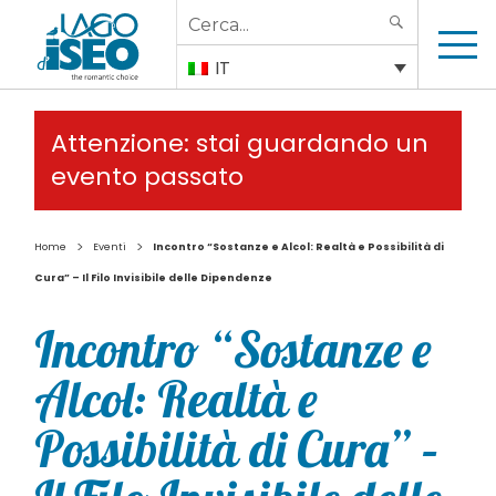
Search
SEARCH
for:
IT
Attenzione: stai guardando un
evento passato
>
>
Home
Eventi
Incontro “Sostanze e Alcol: Realtà e Possibilità di
Cura” – Il Filo Invisibile delle Dipendenze
Incontro “Sostanze e
Alcol: Realtà e
Possibilità di Cura” –