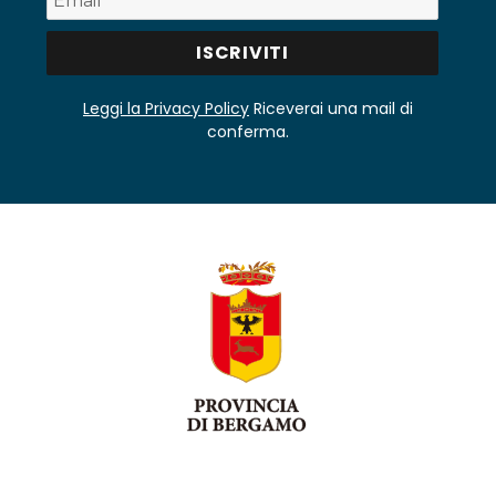
Leggi la Privacy Policy
Riceverai una mail di
conferma.