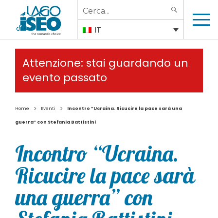
Search
SEARCH
for:
IT
Attenzione: stai guardando un
evento passato
>
>
Home
Eventi
Incontro “Ucraina. Ricucire la pace sarà una
guerra” con Stefania Battistini
Incontro “Ucraina.
Ricucire la pace sarà
una guerra” con