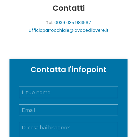
Contatti
Tel:
0039 035 983567
ufficioparrocchiale@lavocedilovere.it
Contatta l'infopoint
N
o
m
E
e
m
e
a
c
M
i
o
e
l
g
s