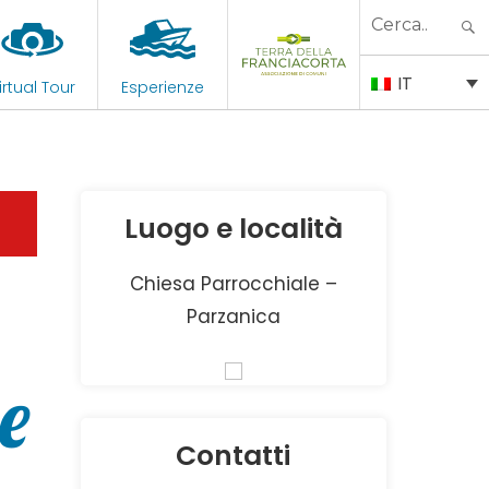
Search
for:
IT
irtual Tour
Esperienze
Luogo e località
Chiesa Parrocchiale –
Parzanica
e
Contatti