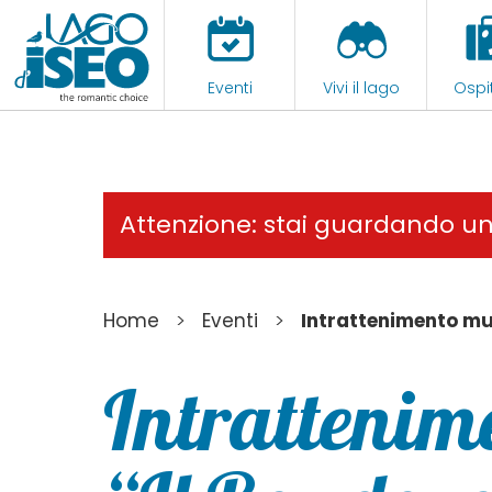
Eventi
Vivi il lago
Ospit
Attenzione: stai guardando u
>
>
Home
Eventi
Intrattenimento mu
Intrattenim