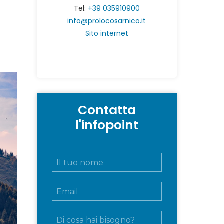
Tel:
+39 035910900
info@prolocosarnico.it
Sito internet
Contatta
l'infopoint
N
o
m
E
e
m
e
a
c
M
i
o