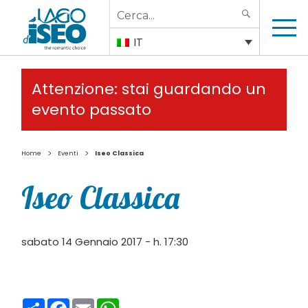
Search
SEARCH
for:
IT
Attenzione: stai guardando un
evento passato
>
>
Home
Eventi
Iseo Classica
Iseo Classica
sabato 14 Gennaio 2017 - h. 17:30
Condividi
Facebook
Email
WhatsApp