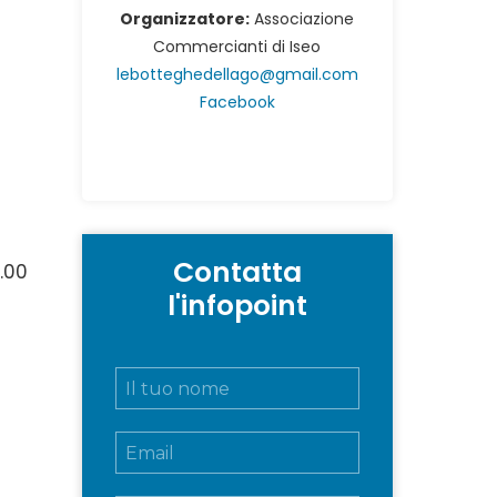
Organizzatore:
Associazione
Commercianti di Iseo
lebotteghedellago@gmail.com
Facebook
Contatta
.00
l'infopoint
N
o
m
E
e
m
e
a
c