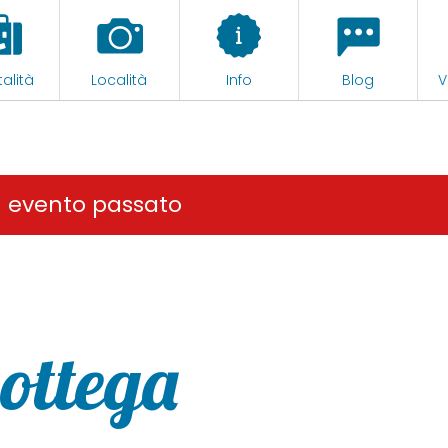
alità
Località
Info
Blog
V
n evento passato
Bottega