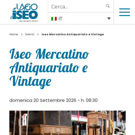
Search
SEARCH
for:
IT
>
>
Home
Eventi
Iseo Mercatino Antiquariato e Vintage
Iseo Mercatino
Antiquariato e
Vintage
domenica 20 Settembre 2026 - h. 08:30