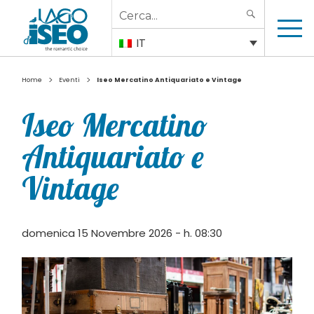
Search
SEARCH
for:
IT
>
>
Home
Eventi
Iseo Mercatino Antiquariato e Vintage
Iseo Mercatino
Antiquariato e
Vintage
domenica 15 Novembre 2026 - h. 08:30