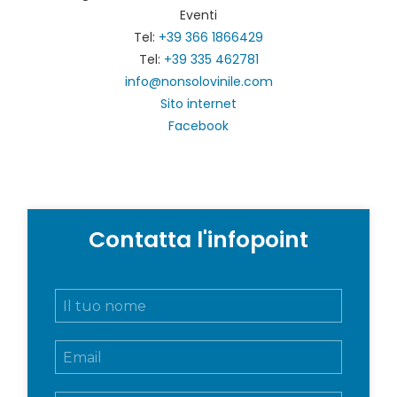
Eventi
Tel:
+39 366 1866429
Tel:
+39 335 462781
info@nonsolovinile.com
Sito internet
Facebook
Contatta l'infopoint
N
o
m
E
e
m
e
a
c