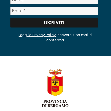
Leggi la Privacy Policy
Riceverai una mail di
conferma.