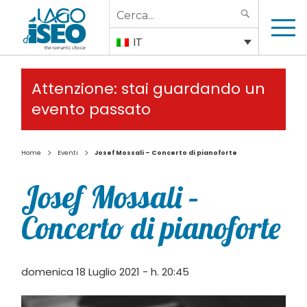
Search
SEARCH
for:
IT
Attenzione: stai guardando un
evento passato
>
>
Home
Eventi
Josef Mossali – Concerto di pianoforte
Josef Mossali –
Concerto di pianoforte
domenica 18 Luglio 2021 - h. 20:45