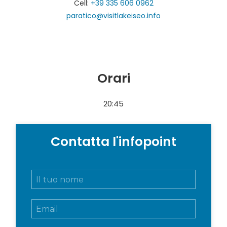
Cell:
+39 335 606 0962
paratico@visitlakeiseo.info
Orari
20:45
Contatta l'infopoint
N
o
m
E
e
m
e
a
c