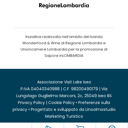
Iniziativa realizzata nell’ambito del bando
Wonderfood & Wine di Regione Lombardia e
Unioncamere Lombardia per la promozione di
Sapore inLOMBARDIA
Associazione Visit Lake Iseo
P.IVA 04040340988 | C.F. 98200490179 | Via
Lungolago Guglielmo Marconi, 2c, 25049 Iseo BS
Privacy Policy
|
Cookie Policy
•
Preferenze sulla
privacy
• Progettato e sviluppato da
Linoolmostudio
Marketing Turistico