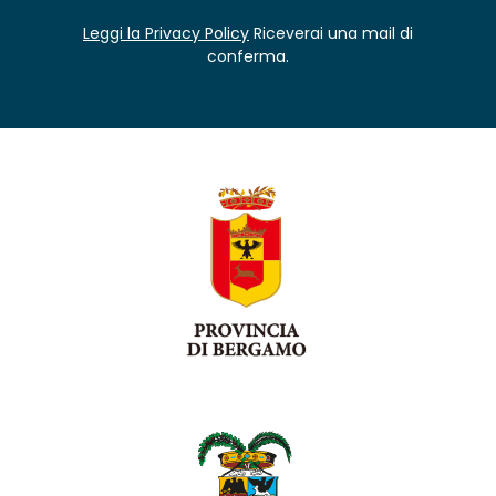
Leggi la Privacy Policy
Riceverai una mail di
conferma.