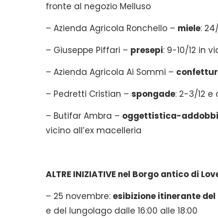
fronte al negozio Melluso
– Azienda Agricola Ronchello –
miele
: 24
– Giuseppe Piffari –
presepi
: 9-10/12 in v
– Azienda Agricola Ai Sommi –
confettur
– Pedretti Cristian –
spongade
: 2-3/12 e
– Butifar Ambra –
oggettistica-addobbi
vicino all’ex macelleria
ALTRE INIZIATIVE nel Borgo antico di Lov
– 25 novembre:
esibizione itinerante de
e del lungolago dalle 16:00 alle 18:00