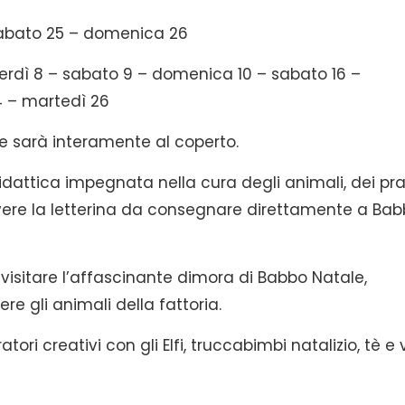
abato 25 – domenica 26
rdì 8 – sabato 9 – domenica 10 – sabato 16 –
 – martedì 26
0 e sarà interamente al coperto.
ia didattica impegnata nella cura degli animali, dei pra
crivere la letterina da consegnare direttamente a Ba
i visitare l’affascinante dimora di Babbo Natale,
re gli animali della fattoria.
tori creativi con gli Elfi, truccabimbi natalizio, tè e 