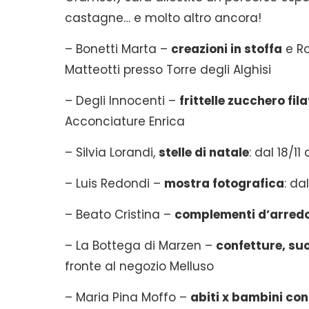
castagne… e molto altro ancora!
– Bonetti Marta –
creazioni in stoffa
e Ro
Matteotti presso Torre degli Alghisi
– Degli Innocenti –
frittelle zucchero fil
Acconciature Enrica
– Silvia Lorandi,
stelle di natale
: dal 18/1
– Luis Redondi –
mostra fotografica
: da
– Beato Cristina –
complementi d’arred
– La Bottega di Marzen –
confetture, suc
fronte al negozio Melluso
– Maria Pina Moffo –
abiti x bambini con