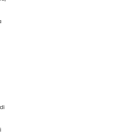
a
di
i