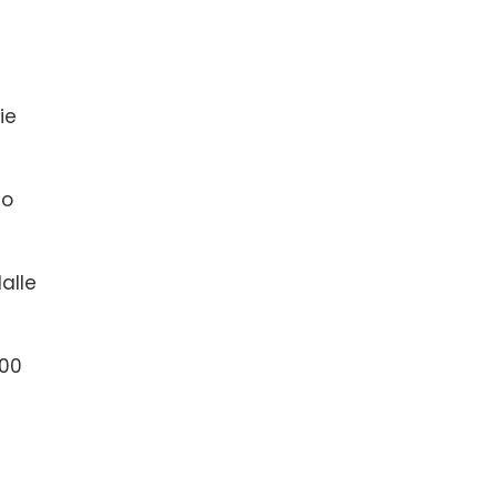
ie
go
alle
.00