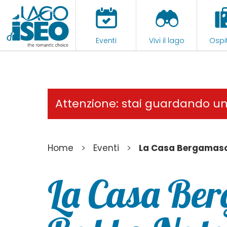
Eventi
Vivi il lago
Ospit
Attenzione: stai guardando u
>
>
Home
Eventi
La Casa Bergamasc
La Casa Be