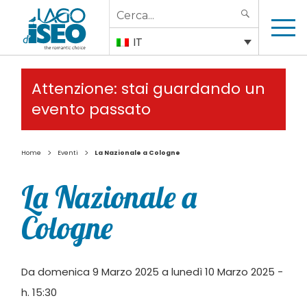
Search
SEARCH
for:
IT
Attenzione: stai guardando un
evento passato
>
>
Home
Eventi
La Nazionale a Cologne
La Nazionale a
Cologne
Da domenica 9 Marzo 2025 a lunedì 10 Marzo 2025 -
h. 15:30