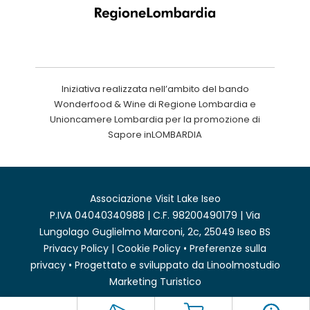
Iniziativa realizzata nell’ambito del bando
Wonderfood & Wine di Regione Lombardia e
Unioncamere Lombardia per la promozione di
Sapore inLOMBARDIA
Associazione Visit Lake Iseo
P.IVA 04040340988 | C.F. 98200490179 | Via
Lungolago Guglielmo Marconi, 2c, 25049 Iseo BS
Privacy Policy
|
Cookie Policy
•
Preferenze sulla
privacy
• Progettato e sviluppato da
Linoolmostudio
Marketing Turistico