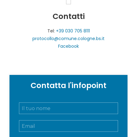
Contatti
Tel:
+39 030 705 8111
protocollo@comune.cologne.bs.it
Facebook
Contatta l'infopoint
N
o
m
E
e
m
e
a
c