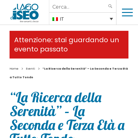
Search
SEARCH
for:
IT
Attenzione: stai guardando un
evento passato
>
>
Home
Eventi
“La Ricerca della Serenità” – La Seconda e Terza Età
a Tutto Tondo
“La Ricerca della
Serenità” – La
Seconda e Terza Età a