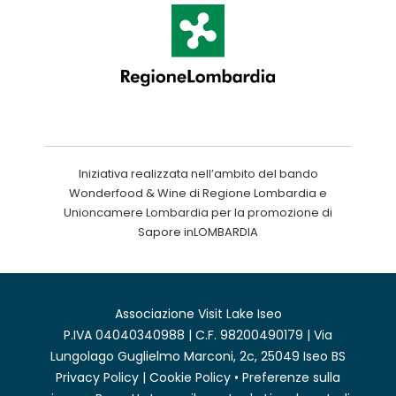
Iniziativa realizzata nell’ambito del bando
Wonderfood & Wine di Regione Lombardia e
Unioncamere Lombardia per la promozione di
Sapore inLOMBARDIA
Associazione Visit Lake Iseo
P.IVA 04040340988 | C.F. 98200490179 | Via
Lungolago Guglielmo Marconi, 2c, 25049 Iseo BS
Privacy Policy
|
Cookie Policy
•
Preferenze sulla