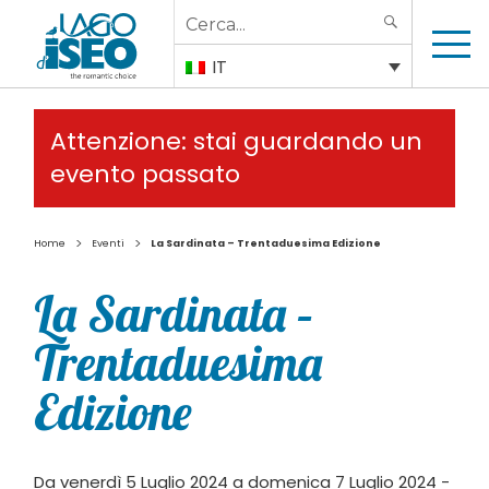
Search
SEARCH
for:
IT
Attenzione: stai guardando un
evento passato
>
>
Home
Eventi
La Sardinata – Trentaduesima Edizione
La Sardinata –
Trentaduesima
Edizione
Da venerdì 5 Luglio 2024 a domenica 7 Luglio 2024 -