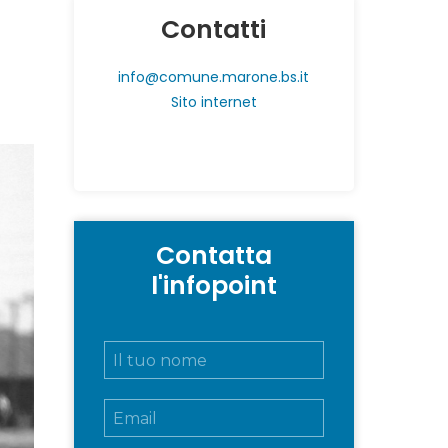
Contatti
info@comune.marone.bs.it
Sito internet
Contatta
l'infopoint
N
o
m
E
e
m
e
a