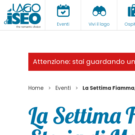
Eventi
Vivi il lago
Ospit
Attenzione: stai guardando u
>
>
Home
Eventi
La Settima Fiamma,
La Settima