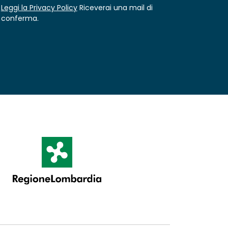
Leggi la Privacy Policy
Riceverai una mail di
conferma.