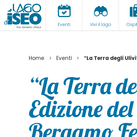
Eventi
Vivi il lago
Ospit
>
>
Home
Eventi
“La Terra degli Uli
“La Terra de
Edizione del
Bergamo Fes