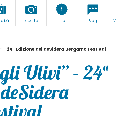
alità
Località
Info
Blog
V
vi” – 24ª Edizione del deSidera Bergamo Festival
gli Ulivi” – 24ª
 deSidera
tival