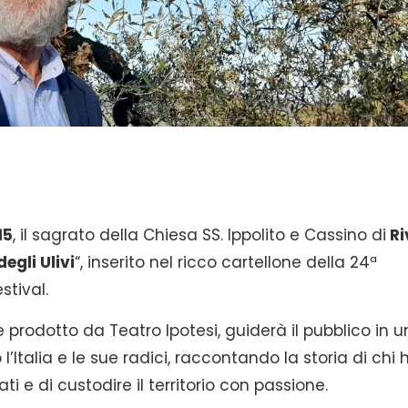
15
, il sagrato della Chiesa SS. Ippolito e Cassino di
Ri
degli Ulivi
“, inserito nel ricco cartellone della 24ª
tival.
 e prodotto da Teatro Ipotesi, guiderà il pubblico in u
Italia e le sue radici, raccontando la storia di chi 
i e di custodire il territorio con passione.