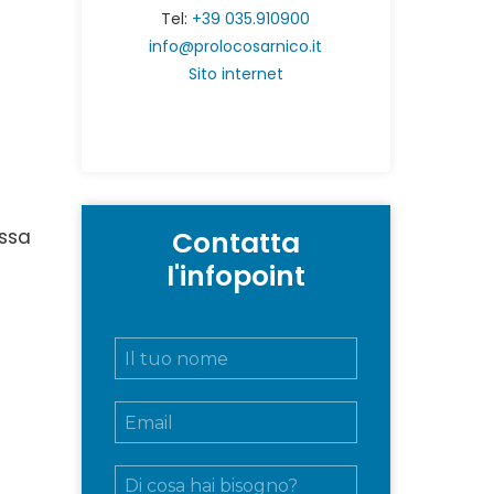
Tel:
+39 035.910900
info@prolocosarnico.it
Sito internet
Contatta
essa
l'infopoint
N
o
m
E
e
m
e
a
c
M
i
o