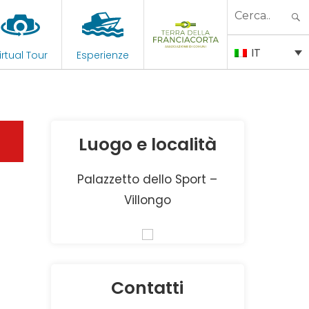
Search
for:
IT
irtual Tour
Esperienze
Luogo e località
Palazzetto dello Sport –
Villongo
Contatti