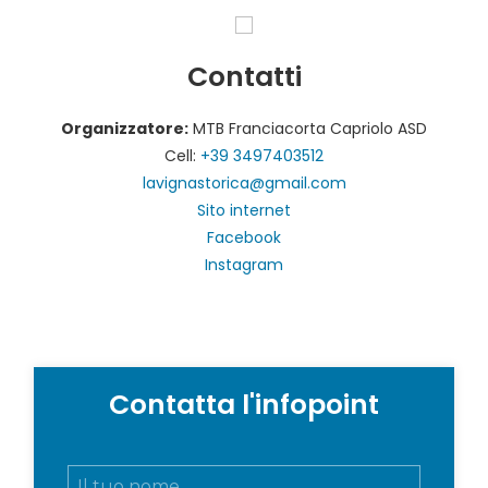
Contatti
Organizzatore:
MTB Franciacorta Capriolo ASD
Cell:
+39 3497403512
lavignastorica@gmail.com
Sito internet
Facebook
Instagram
Contatta l'infopoint
N