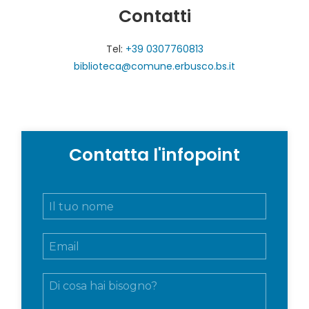
Contatti
Tel:
+39 0307760813
biblioteca@comune.erbusco.bs.it
Contatta l'infopoint
N
o
m
E
e
m
e
a
c
M
i
o
e
l
g
s
*