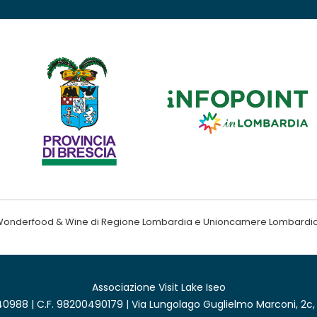
ndo Wonderfood & Wine di Regione Lombardia e Unioncamere Lombardi
Associazione Visit Lake Iseo
0988 | C.F. 98200490179 | Via Lungolago Guglielmo Marconi, 2c,