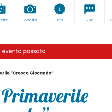
alità
Località
Info
Blog
V
n evento passato
erile “Cresco Giocando”
 Primaverile