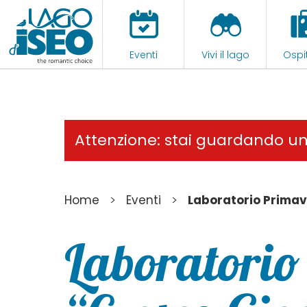
Eventi
Vivi il lago
Ospit
Attenzione: stai guardando u
>
>
Home
Eventi
Laboratorio Primav
Laboratorio