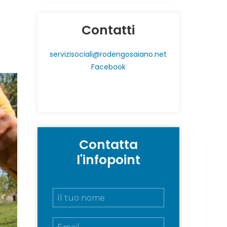
Contatti
servizisociali@rodengosaiano.net
Facebook
Contatta
l'infopoint
N
o
m
E
e