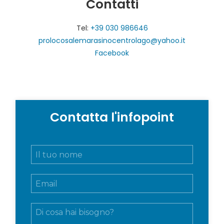
Contatti
Tel:
+39 030 986646
prolocosalemarasinocentrolago@yahoo.it
Facebook
Contatta l'infopoint
N
o
m
E
e
m
e
a
c
M
i
o
e
l
g