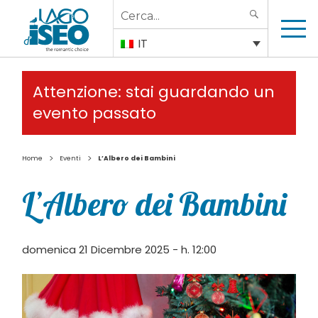
Search
SEARCH
for:
IT
Attenzione: stai guardando un
evento passato
>
>
Home
Eventi
L’Albero dei Bambini
L’Albero dei Bambini
domenica 21 Dicembre 2025 - h. 12:00