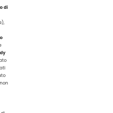
o di
),
a
o
e
dy
tato
ati
ato
 non