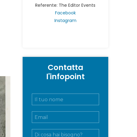
Referente: The Editor Events
Facebook
Instagram
Contatta
l'infopoint
N
o
m
E
e
m
e
a
c
M
i
o