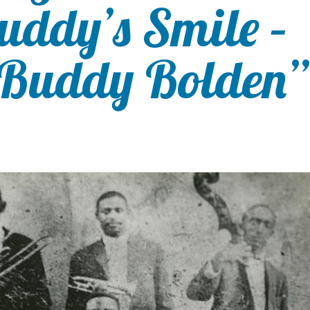
uddy’s Smile –
Buddy Bolden”