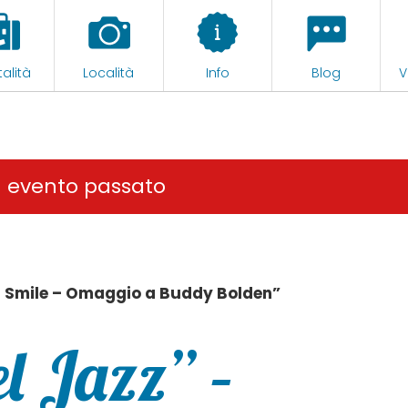
alità
Località
Info
Blog
V
n evento passato
’s Smile – Omaggio a Buddy Bolden”
el Jazz” –