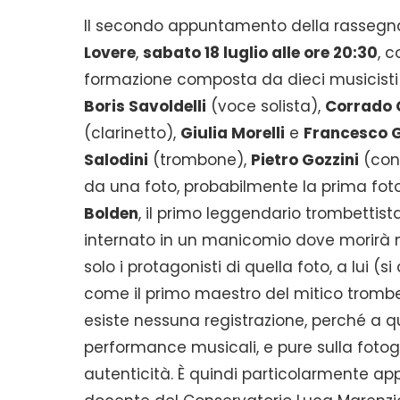
Il secondo appuntamento della rasseg
Lovere
,
sabato 18 luglio alle ore 20:30
, 
formazione composta da dieci musicisti di
Boris Savoldelli
(voce solista),
Corrado 
(clarinetto),
Giulia Morelli
e
Francesco 
Salodini
(trombone),
Pietro Gozzini
(con
da una foto, probabilmente la prima foto 
Bolden
, il primo leggendario trombettist
internato in un manicomio dove morirà n
solo i protagonisti di quella foto, a lui (
come il primo maestro del mitico trombe
esiste nessuna registrazione, perché a qu
performance musicali, e pure sulla fotogr
autenticità. È quindi particolarmente app