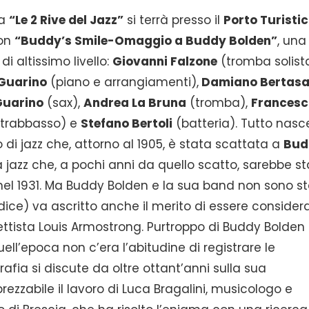
na
“Le 2 Rive del Jazz”
si terrà presso il
Porto Turistic
con
“Buddy’s Smile-Omaggio a Buddy Bolden”
, una
 altissimo livello:
Giovanni Falzone
(tromba solista
Guarino
(piano e arrangiamenti),
Damiano Bertas
Guarino
(sax),
Andrea La Bruna
(tromba),
Francesc
trabbasso) e
Stefano Bertoli
(batteria). Tutto nasc
di jazz che, attorno al 1905, è stata scattata a
Bud
a jazz che, a pochi anni da quello scatto, sarebbe s
el 1931. Ma Buddy Bolden e la sua band non sono st
si dice) va ascritto anche il merito di essere consider
ttista Louis Armostrong. Purtroppo di Buddy Bolden
ell’epoca non c’era l’abitudine di registrare le
afia si discute da oltre ottant’anni sulla sua
rezzabile il lavoro di Luca Bragalini, musicologo e