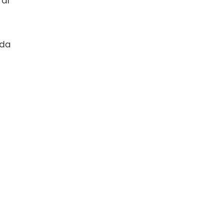
 di
 da