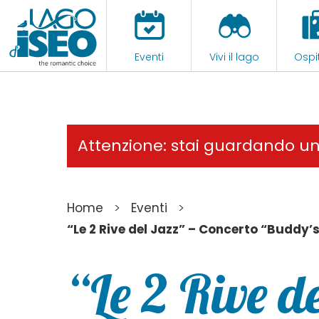
Eventi
Vivi il lago
Ospit
Attenzione: stai guardando u
>
>
Home
Eventi
“Le 2 Rive del Jazz” – Concerto “Buddy
“Le 2 Rive d