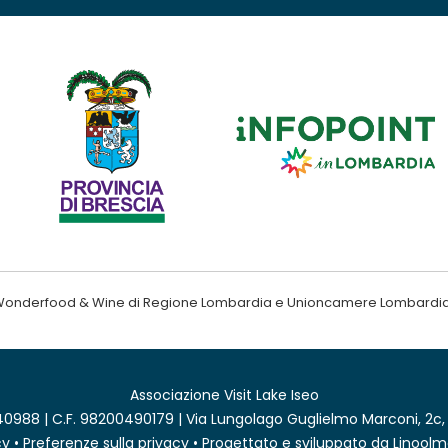
ndo Wonderfood & Wine di Regione Lombardia e Unioncamere Lombardi
Associazione Visit Lake Iseo
0988 | C.F. 98200490179 | Via Lungolago Guglielmo Marconi, 2c,
cy
•
Preferenze sulla privacy
• Progettato e sviluppato da
Linoolm