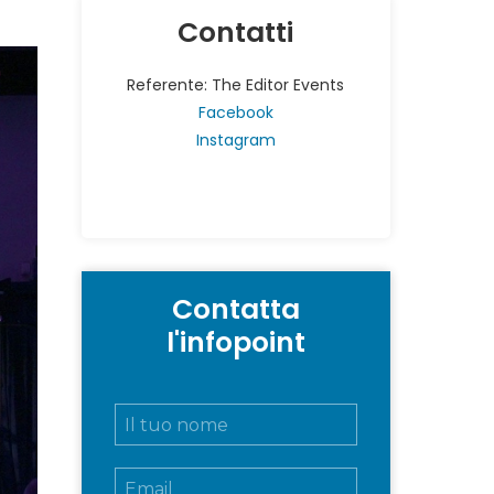
Contatti
Referente: The Editor Events
Facebook
Instagram
Contatta
l'infopoint
N
o
m
E
e