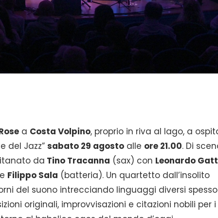
 Rose
a
Costa Volpino
, proprio in riva al lago, a ospi
ve del Jazz”
sabato 29 agosto
alle
ore 21.00
. Di sce
itanato da
Tino Tracanna
(sax) con
Leonardo Gatt
 e
Filippo Sala
(batteria). Un quartetto dall’insolito
rni del suono intrecciando linguaggi diversi spesso
oni originali, improvvisazioni e citazioni nobili per i