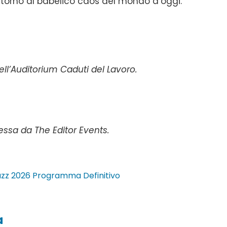
ntorno al babelico caos del mondo d’oggi.
ell’Auditorium Caduti del Lavoro.
ssa da The Editor Events.
Jazz 2026 Programma Definitivo
a