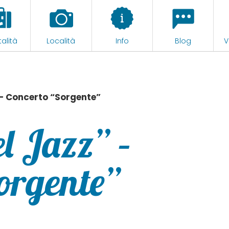
alità
Località
Info
Blog
V
” – Concerto “Sorgente”
el Jazz” –
orgente”