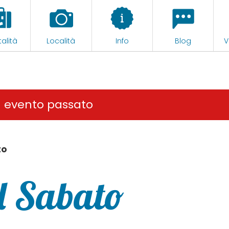
alità
Località
Info
Blog
V
n evento passato
to
el Sabato