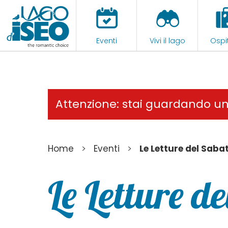
Eventi
Vivi il lago
Ospit
Attenzione: stai guardando u
>
>
Home
Eventi
Le Letture del Saba
Le Letture d