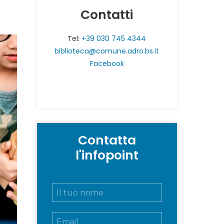
Contatti
Tel:
+39 030 745 4344
biblioteca@comune.adro.bs.it
Facebook
Contatta
l'infopoint
N
o
m
E
e