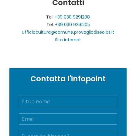
Contatti
Tel:
+39 030 9291208
Tel:
+39 030 9291205
ufficiocultura@comune.provagliodiseo.bs.it
Sito internet
Contatta l'infopoint
N
o
m
E
e
m
e
a
c
M
i
o