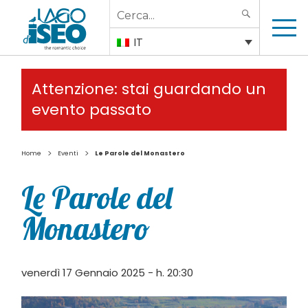
Search
SEARCH
for:
IT
Attenzione: stai guardando un
evento passato
>
>
Home
Eventi
Le Parole del Monastero
Le Parole del
Monastero
venerdì 17 Gennaio 2025 - h. 20:30