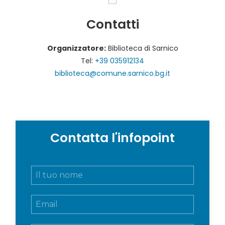
Contatti
Organizzatore:
Biblioteca di Sarnico
Tel:
+39 035912134
biblioteca@comune.sarnico.bg.it
Contatta l'infopoint
N
o
m
E
e
m
e
a
c