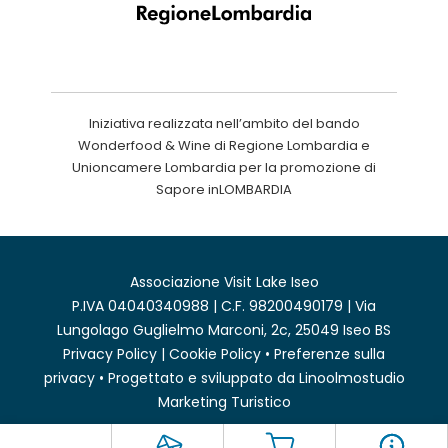
Iniziativa realizzata nell’ambito del bando
Wonderfood & Wine di Regione Lombardia e
Unioncamere Lombardia per la promozione di
Sapore inLOMBARDIA
Associazione Visit Lake Iseo
P.IVA 04040340988 | C.F. 98200490179 | Via
Lungolago Guglielmo Marconi, 2c, 25049 Iseo BS
Privacy Policy
|
Cookie Policy
•
Preferenze sulla
privacy
• Progettato e sviluppato da
Linoolmostudio
Marketing Turistico