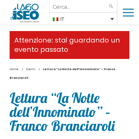
Search
SEARCH
for:
IT
Attenzione: stai guardando un
evento passato
>
>
Home
Eventi
Lettura “La Notte dell’Innominato” – Franco
Branciaroli
Lettura “La Notte
dell’Innominato” –
Franco Branciaroli