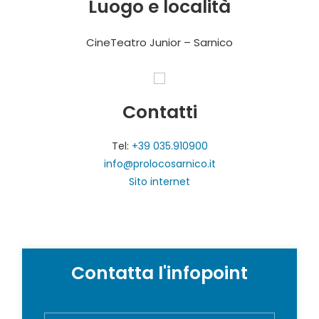
Luogo e località
CineTeatro Junior – Sarnico
Contatti
Tel:
+39 035.910900
info@prolocosarnico.it
Sito internet
Contatta l'infopoint
N