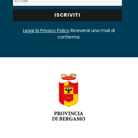
Leggi la Privacy Policy
Riceverai una mail di
conferma.