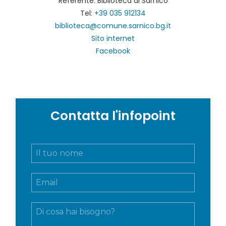
Referente: Biblioteca di Sarnico
Tel:
+39 035 912134
biblioteca@comune.sarnico.bg.it
Sito internet
Facebook
Contatta l'infopoint
N
o
m
E
e
m
e
a
c
M
i
o
e
l
g