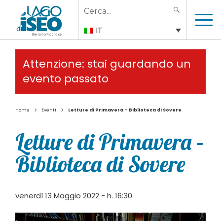
Search
SEARCH
for:
IT
Attenzione: stai guardando un
evento passato
>
>
Home
Eventi
Letture di Primavera – Biblioteca di Sovere
Letture di Primavera –
Biblioteca di Sovere
venerdì 13 Maggio 2022 - h. 16:30