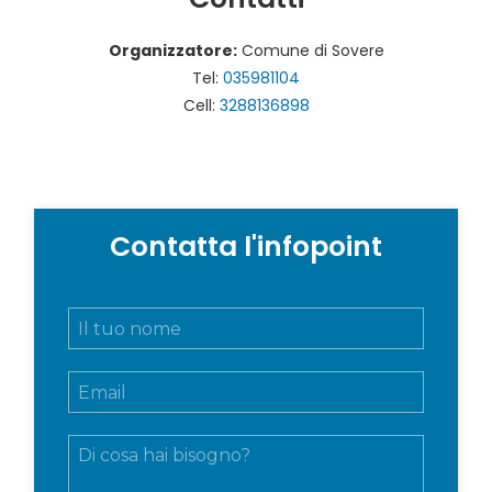
Organizzatore:
Comune di Sovere
Tel:
035981104
Cell:
3288136898
Contatta l'infopoint
N
o
m
E
e
m
e
a
c
M
i
o
e
l
g
s
*