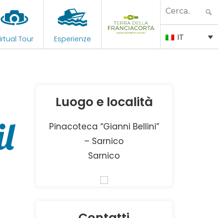
Search
for:
IT
irtual Tour
Esperienze
Luogo e località
il
Pinacoteca “Gianni Bellini”
– Sarnico
Sarnico
Contatti