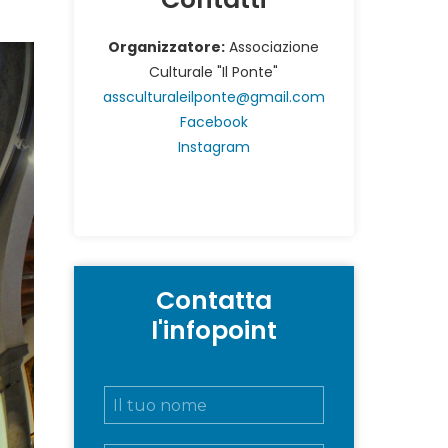
Organizzatore:
Associazione
Culturale "Il Ponte"
assculturaleilponte@gmail.com
Facebook
Instagram
Contatta
l'infopoint
N
o
m