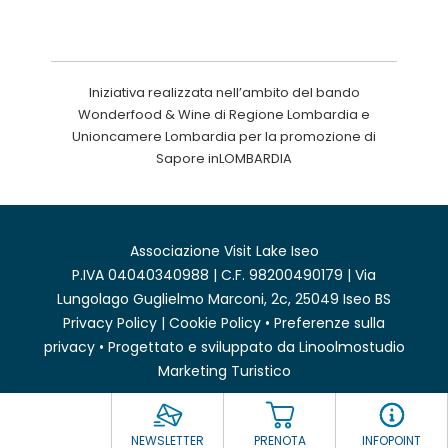
Iniziativa realizzata nell’ambito del bando
Wonderfood & Wine di Regione Lombardia e
Unioncamere Lombardia per la promozione di
Sapore inLOMBARDIA
Associazione Visit Lake Iseo
P.IVA 04040340988 | C.F. 98200490179 | Via
Lungolago Guglielmo Marconi, 2c, 25049 Iseo BS
Privacy Policy
|
Cookie Policy
•
Preferenze sulla
privacy
• Progettato e sviluppato da
Linoolmostudio
Marketing Turistico
NEWSLETTER
PRENOTA
INFOPOINT