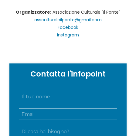
Organizzatore:
Associazione Culturale "Il Ponte"
assculturaleilponte@gmail.com
Facebook
Instagram
Contatta l'infopoint
N
o
m
E
e
m
e
a
c
M
i
o
e
l
g