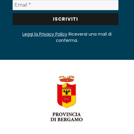
Leggi la Privacy Policy
Riceverai una mail di
conferma.