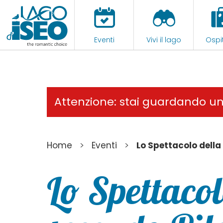
Eventi
Vivi il lago
Ospit
Attenzione: stai guardando u
>
>
Home
Eventi
Lo Spettacolo della
Lo Spettacol