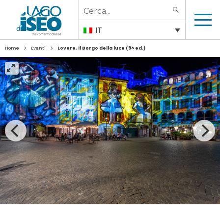
Search
SEARCH
for:
IT
>
>
Home
Eventi
Lovere, il Borgo della luce (9^ ed.)