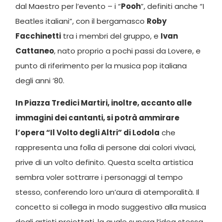
dal Maestro per l’evento – i “
Pooh
”, definiti anche “I
Beatles italiani”, con il bergamasco
Roby
Facchinetti
tra i membri del gruppo, e
Ivan
Cattaneo
, nato proprio a pochi passi da Lovere, e
punto di riferimento per la musica pop italiana
degli anni ’80.
In Piazza Tredici Martiri, inoltre, accanto alle
immagini dei cantanti, si potrà ammirare
l’opera “Il Volto degli Altri” di Lodola
che
rappresenta una folla di persone dai colori vivaci,
prive di un volto definito. Questa scelta artistica
sembra voler sottrarre i personaggi al tempo
stesso, conferendo loro un’aura di atemporalità. Il
concetto si collega in modo suggestivo alla musica
degli artisti proiettati, la quale supera l’idea stessa