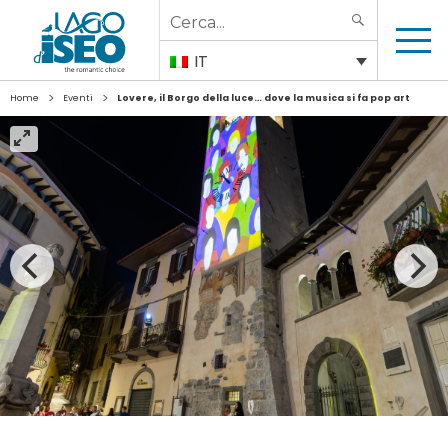
Search
SEARCH
for:
IT
>
>
Home
Eventi
Lovere, il Borgo della luce… dove la musica si fa pop art