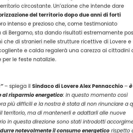
l territorio circostante. Un’azione che intende dare
rizzazione del territorio dopo due anni di forti
ro intenso e prezioso che, come testimoniato
ia di Bergamo, sta dando risultati estremamente posi
ni che di stranieri nelle strutture ricettive di Lovere e
cogliente e calda regalerà una carezza ai cittadini 
per le feste natalizie.
s”
– spiega il
Sindaco di Lovere Alex Pennacchio
–
è
e al risparmio energetico
: in questo momento così
a più difficili e la nostra è stata di non rinunciare a 
il territorio, ma di mantenerli e adattarli alle nuove
prio in questa direzione sono stati introdotti accorgim
idurre notevolmente il consumo energetico
rispetto 