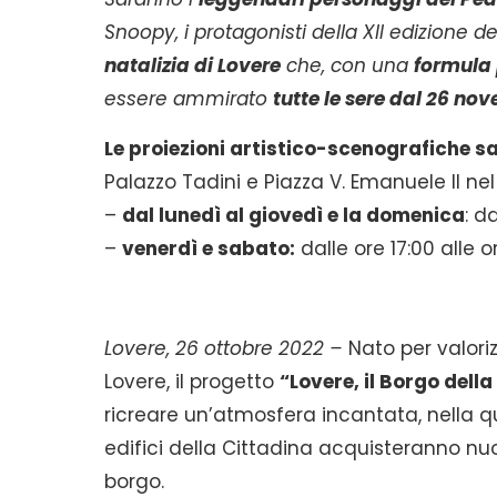
Snoopy, i protagonisti della XII edizione d
natalizia di Lovere
che, con una
formula 
essere ammirato
tutte le sere dal 26 no
Le proiezioni artistico-scenografiche s
Palazzo Tadini e Piazza V. Emanuele II nel
–
dal lunedì al giovedì e la domenica
: d
–
venerdì e sabato:
dalle ore 17:00 alle o
Lovere, 26 ottobre 2022 –
Nato per valoriz
Lovere, il progetto
“Lovere, il Borgo della
ricreare un’atmosfera incantata, nella qu
edifici della Cittadina acquisteranno nuov
borgo.