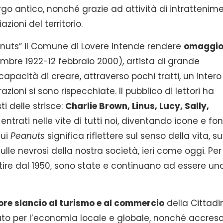
orgo antico, nonché grazie ad attività di intrattenim
ioni del territorio.
nuts” il Comune di Lovere intende rendere
omaggi
bre 1922-12 febbraio 2000), artista di grande
capacità di creare, attraverso pochi tratti, un intero
zioni si sono rispecchiate. Il pubblico di lettori ha
i delle strisce:
Charlie Brown, Linus, Lucy, Sally,
entrati nelle vite di tutti noi, diventando icone e fo
sui
Peanuts
significa riflettere sul senso della vita, su
sulle nevrosi della nostra società, ieri come oggi. Per
rtire dal 1950, sono state e continuano ad essere un
iore slancio al turismo e al commercio
della Cittadi
o per l’economia locale e globale, nonché accres