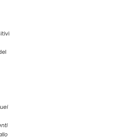
tivi
del
quei
enti
allo