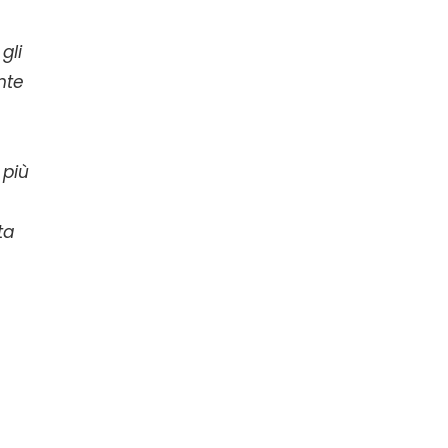
gli
nte
 più
ta