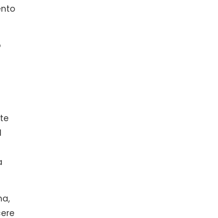
ento
o
nte
l
a
na,
cere