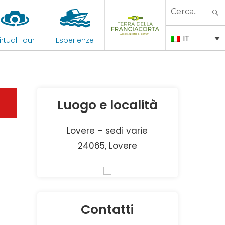
Search
for:
IT
irtual Tour
Esperienze
Luogo e località
Lovere – sedi varie
24065, Lovere
Contatti