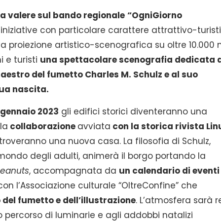
a valere sul bando regionale
“OgniGiorno
 iniziative con particolare carattere attrattivo-turist
va proiezione artistico-scenografica su oltre 10.000
i e turisti
una spettacolare scenografia dedicata a
estro del fumetto Charles M. Schulz e al suo
sua nascita.
8 gennaio 2023
gli edifici storici diventeranno una
la
collaborazione
avviata
con la storica rivista Lin
troveranno una nuova casa. La filosofia di Schulz,
mondo degli adulti, animerà il borgo portando la
eanuts
, accompagnata da
un calendario di eventi
con l’Associazione culturale “OltreConfine” che
del fumetto e dell’illustrazione
. L’atmosfera sarà 
percorso di luminarie e agli addobbi natalizi