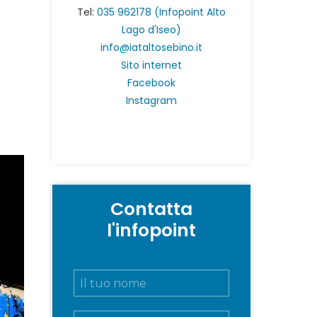
Tel:
035 962178 (Infopoint Alto
Lago d'Iseo)
info@iataltosebino.it
Sito internet
Facebook
Instagram
Contatta
l'infopoint
N
o
m
E