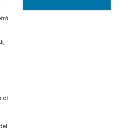
otrà
i,
e di
del