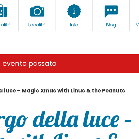
alità
Località
Info
Blog
V
n evento passato
lla luce – Magic Xmas with Linus & the Peanuts
rgo della luce –