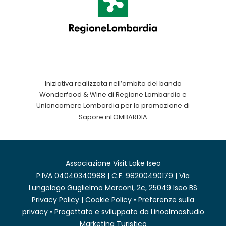
Iniziativa realizzata nell’ambito del bando
Wonderfood & Wine di Regione Lombardia e
Unioncamere Lombardia per la promozione di
Sapore inLOMBARDIA
Associazione Visit Lake Iseo
P.IVA 04040340988 | C.F. 98200490179 | Via
Lungolago Guglielmo Marconi, 2c, 25049 Iseo BS
Privacy Policy
|
Cookie Policy
•
Preferenze sulla
privacy
• Progettato e sviluppato da
Linoolmostudio
Marketing Turistico