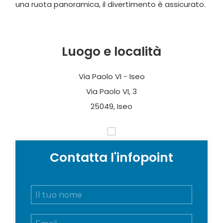
una ruota panoramica, il divertimento è assicurato.
Luogo e località
Via Paolo VI - Iseo
Via Paolo VI, 3
25049, Iseo
Contatta l'infopoint
N
o
m
E
e