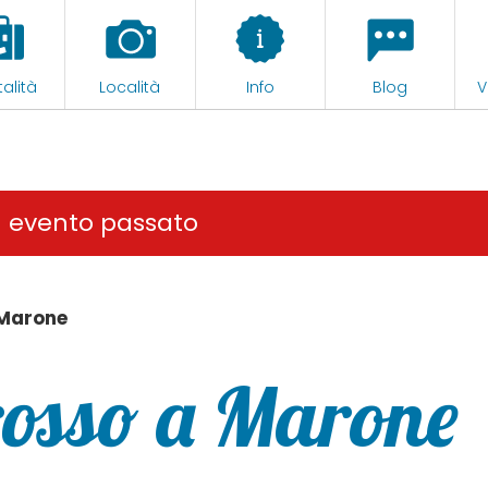
alità
Località
Info
Blog
V
n evento passato
 Marone
rosso a Marone