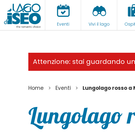
Eventi
Vivi il lago
Ospit
Attenzione: stai guardando u
>
>
Home
Eventi
Lungolago rosso a
Lungolago 