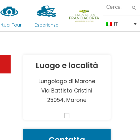
Search
for:
IT
irtual Tour
Esperienze
Luogo e località
Lungolago di Marone
Via Battista Cristini
25054, Marone
Contatta