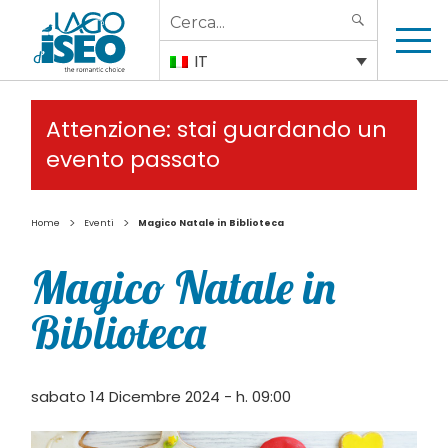
Search
SEARCH
for:
IT
Attenzione: stai guardando un
evento passato
>
>
Home
Eventi
Magico Natale in Biblioteca
Magico Natale in
Biblioteca
sabato 14 Dicembre 2024 - h. 09:00