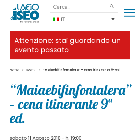
Search
SEARCH
for:
IT
Attenzione: stai guardando un
evento passato
>
>
Home
Eventi
“Maiaebifinfontalera” – cena itinerante 9ª ed.
“Maiaebifinfontalera”
– cena itinerante 9ª
ed.
sabato 11 Agosto 2018 - h. 19:00