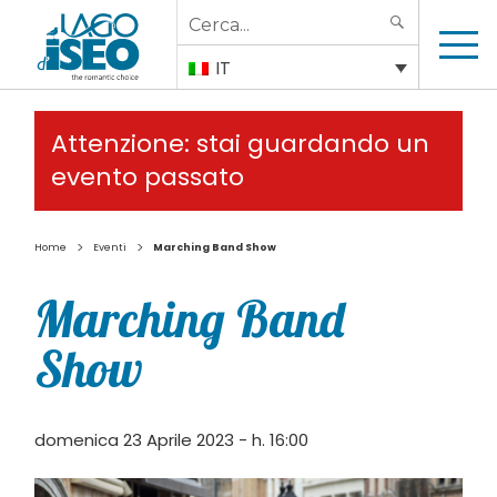
Search
SEARCH
for:
IT
Attenzione: stai guardando un
evento passato
>
>
Home
Eventi
Marching Band Show
Marching Band
Show
domenica 23 Aprile 2023 - h. 16:00