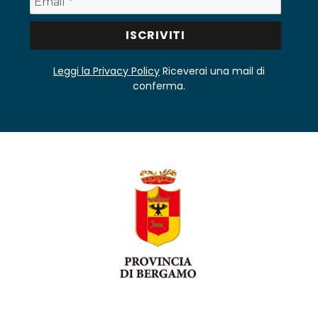
Leggi la Privacy Policy
Riceverai una mail di
conferma.