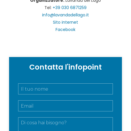
Organizzatore:
Lavanda del Lago
Tel:
+39 030 6871259
info@lavandadellago.it
Sito internet
Facebook
Contatta l'infopoint
N
o
m
E
e
m
e
a
c
M
i
o
e
l
g