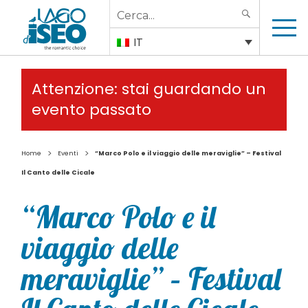
Search
SEARCH
for:
IT
Attenzione: stai guardando un
evento passato
>
>
Home
Eventi
“Marco Polo e il viaggio delle meraviglie” – Festival
Il Canto delle Cicale
“Marco Polo e il
viaggio delle
meraviglie” – Festival