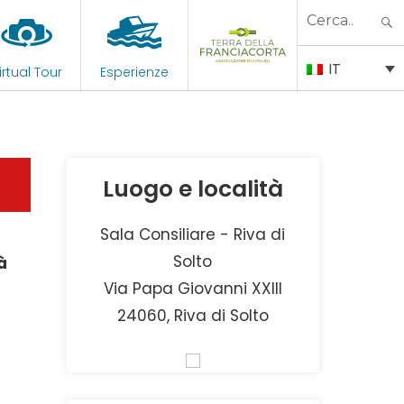
Search
for:
IT
irtual Tour
Esperienze
Luogo e località
Sala Consiliare - Riva di
Solto
à
Via Papa Giovanni XXIII
24060, Riva di Solto