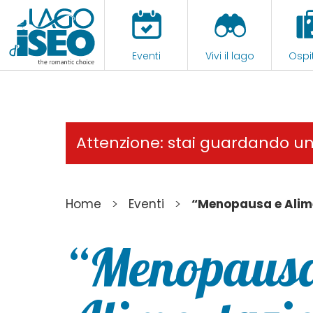
Eventi
Vivi il lago
Ospit
Attenzione: stai guardando u
>
>
Home
Eventi
“Menopausa e Alimen
“Menopausa