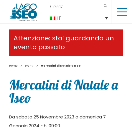
Search
SEARCH
for:
IT
Attenzione: stai guardando un
evento passato
>
>
Home
Eventi
Mercatini di Natale a Iseo
Mercatini di Natale a
Iseo
Da sabato 25 Novembre 2023 a domenica 7
Gennaio 2024 - h. 09:00