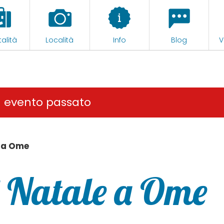
alità
Località
Info
Blog
V
n evento passato
e a Ome
i Natale a Ome