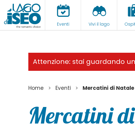
Eventi
Vivi il lago
Ospit
Attenzione: stai guardando u
>
>
Home
Eventi
Mercatini di Natal
Mercatini d