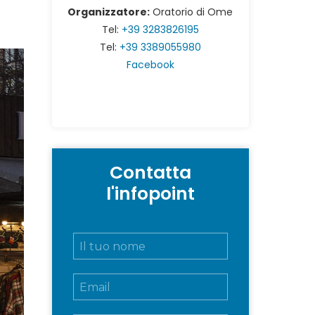
Organizzatore:
Oratorio di Ome
Tel:
+39 3283826195
Tel:
+39 3389055980
Facebook
Contatta
l'infopoint
N
o
m
E
e
m
e
a
c