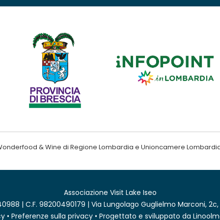
ndo Wonderfood & Wine di Regione Lombardia e Unioncamere Lombardi
Associazione Visit Lake Iseo
0988 | C.F. 98200490179 | Via Lungolago Guglielmo Marconi, 2c,
cy
•
Preferenze sulla privacy
• Progettato e sviluppato da
Linoolm