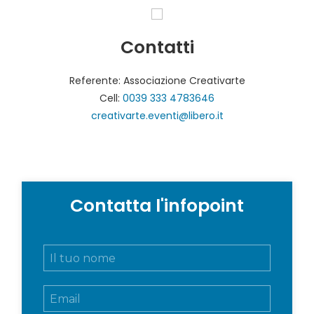
Contatti
Referente: Associazione Creativarte
Cell:
0039 333 4783646
creativarte.eventi@libero.it
Contatta l'infopoint
N
o
m
E
e
m
e