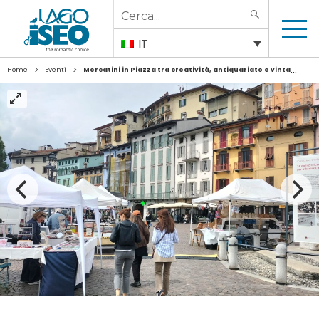
Search
SEARCH
for:
IT
>
>
Home
Eventi
Mercatini in Piazza tra creatività, antiquariato e vintage