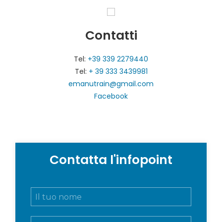
Contatti
Tel:
+39 339 2279440
Tel:
+ 39 333 3439981
emanutrain@gmail.com
Facebook
Contatta l'infopoint
N
o
m
E
e