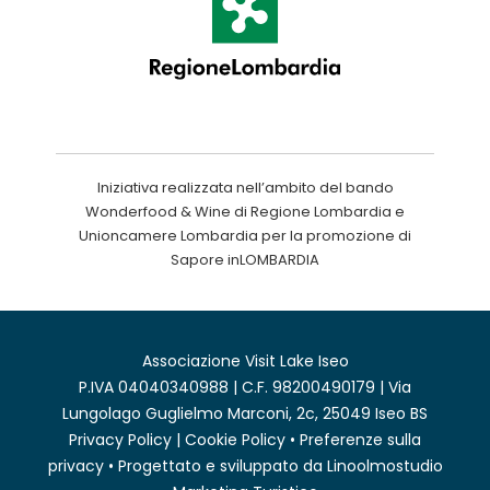
Iniziativa realizzata nell’ambito del bando
Wonderfood & Wine di Regione Lombardia e
Unioncamere Lombardia per la promozione di
Sapore inLOMBARDIA
Associazione Visit Lake Iseo
P.IVA 04040340988 | C.F. 98200490179 | Via
Lungolago Guglielmo Marconi, 2c, 25049 Iseo BS
Privacy Policy
|
Cookie Policy
•
Preferenze sulla
privacy
• Progettato e sviluppato da
Linoolmostudio