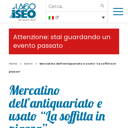
Search
SEARCH
for:
IT
Attenzione: stai guardando un
evento passato
>
>
Home
Eventi
Mercatino dell’antiquariato e usato “La soffitta in
piazza”
Mercatino
dell’antiquariato e
usato “La soffitta in