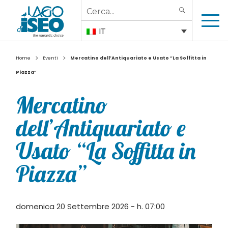
Search
SEARCH
for:
IT
>
>
Home
Eventi
Mercatino dell’Antiquariato e Usato “La Soffitta in
Piazza”
Mercatino
dell’Antiquariato e
Usato “La Soffitta in
Piazza”
domenica 20 Settembre 2026 - h. 07:00