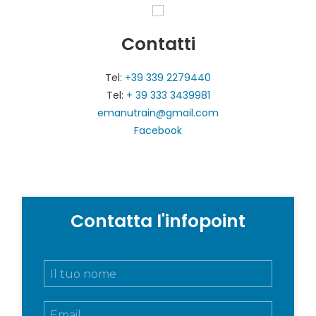
Contatti
Tel:
+39 339 2279440
Tel:
+ 39 333 3439981
emanutrain@gmail.com
Facebook
Contatta l'infopoint
N
o
m
E
e