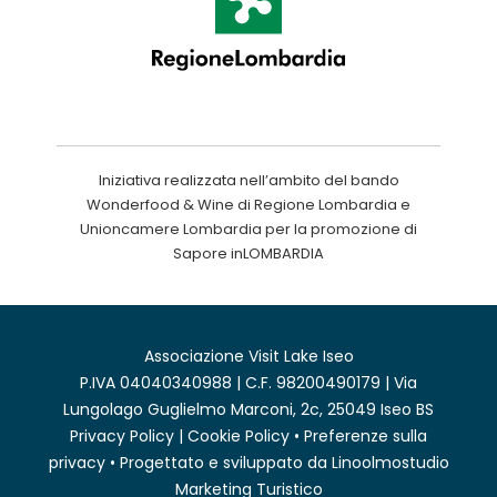
Iniziativa realizzata nell’ambito del bando
Wonderfood & Wine di Regione Lombardia e
Unioncamere Lombardia per la promozione di
Sapore inLOMBARDIA
Associazione Visit Lake Iseo
P.IVA 04040340988 | C.F. 98200490179 | Via
Lungolago Guglielmo Marconi, 2c, 25049 Iseo BS
Privacy Policy
|
Cookie Policy
•
Preferenze sulla
privacy
• Progettato e sviluppato da
Linoolmostudio
Marketing Turistico