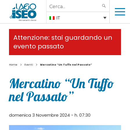
Search
SEARCH
for:
IT
Attenzione: stai guardando un
evento passato
>
>
Home
Eventi
Mercatino “Un Tuffo nel Passato”
Mercatino “Un Tuffo
nel Passato”
domenica 3 Novembre 2024 - h. 07:30