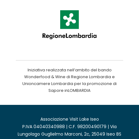
Iniziativa realizzata nell’ambito del bando
Wonderfood & Wine di Regione Lombardia e
Unioncamere Lombardia per la promozione di
Sapore inLOMBARDIA
Associazione Visit Lake Iseo
P.IVA 04040340988 | C.F. 98200490179 | Via
Lungolago Guglielmo Marconi, 2c, 25049 Iseo BS