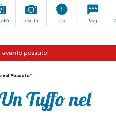
alità
Località
Info
Blog
V
n evento passato
o nel Passato”
Un Tuffo nel