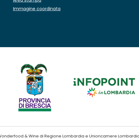
Area stampa
Immagine coordinata
ndo Wonderfood & Wine di Regione Lombardia e Unioncamere Lombardi