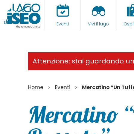
Eventi
Vivi il lago
Ospit
Attenzione: stai guardando u
>
>
Home
Eventi
Mercatino “Un Tuff
Mercatino “