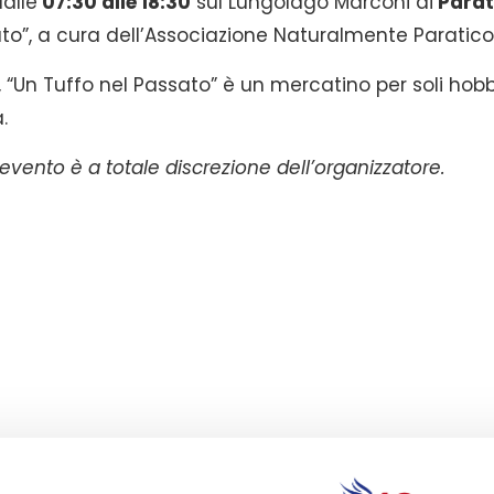
alle
07:30 alle 18:
30
sul Lungolago Marconi di
Parat
ato”, a cura dell’Associazione Naturalmente Paratico
 “Un Tuffo nel Passato” è un mercatino per soli hobb
.
vento è a totale discrezione dell’organizzatore.