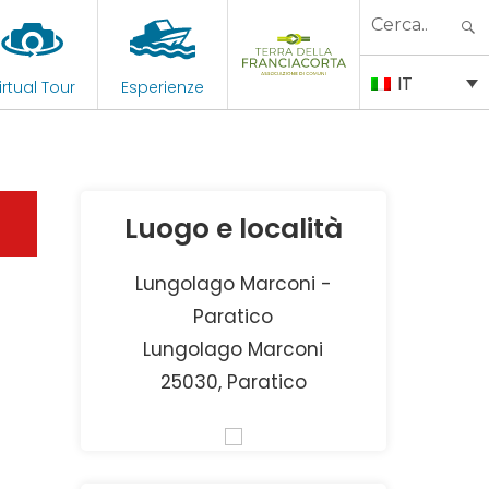
Search
for:
IT
irtual Tour
Esperienze
Luogo e località
Lungolago Marconi -
Paratico
Lungolago Marconi
25030, Paratico