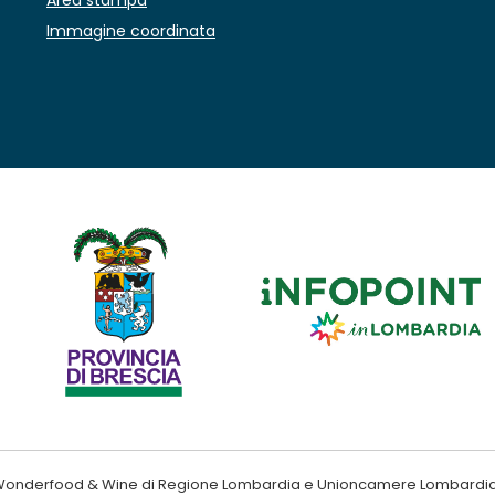
Area stampa
Immagine coordinata
ndo Wonderfood & Wine di Regione Lombardia e Unioncamere Lombardi