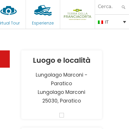
Search
for:
IT
irtual Tour
Esperienze
Luogo e località
Lungolago Marconi -
Paratico
Lungolago Marconi
25030, Paratico