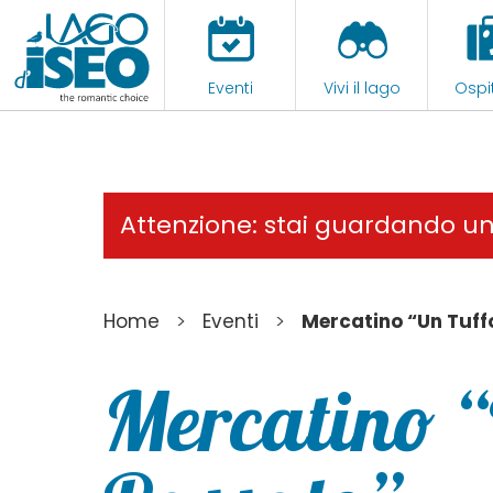
Eventi
Vivi il lago
Ospit
Attenzione: stai guardando u
>
>
Home
Eventi
Mercatino “Un Tuff
Mercatino “