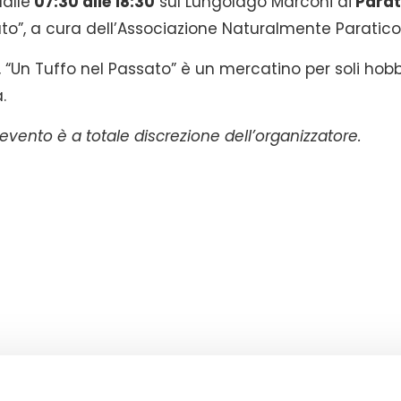
alle
07:30 alle 18:
30
sul Lungolago Marconi di
Parat
ato”, a cura dell’Associazione Naturalmente Paratico
 “Un Tuffo nel Passato” è un mercatino per soli hobb
.
vento è a totale discrezione dell’organizzatore.