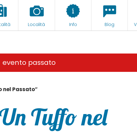
alità
Località
Info
Blog
V
n evento passato
o nel Passato”
Un Tuffo nel